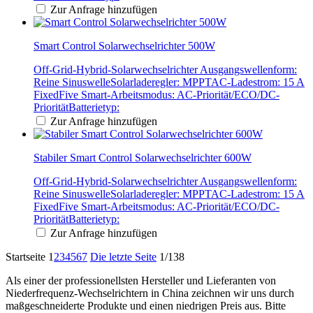
Zur Anfrage hinzufügen
Smart Control Solarwechselrichter 500W
Off-Grid-Hybrid-Solarwechselrichter Ausgangswellenform:
Reine SinuswelleSolarladeregler: MPPTAC-Ladestrom: 15 A
FixedFive Smart-Arbeitsmodus: AC-Priorität/ECO/DC-
PrioritätBatterietyp:
Zur Anfrage hinzufügen
Stabiler Smart Control Solarwechselrichter 600W
Off-Grid-Hybrid-Solarwechselrichter Ausgangswellenform:
Reine SinuswelleSolarladeregler: MPPTAC-Ladestrom: 15 A
FixedFive Smart-Arbeitsmodus: AC-Priorität/ECO/DC-
PrioritätBatterietyp:
Zur Anfrage hinzufügen
Startseite
1
2
3
4
5
6
7
Die letzte Seite
1/138
Als einer der professionellsten Hersteller und Lieferanten von
Niederfrequenz-Wechselrichtern in China zeichnen wir uns durch
maßgeschneiderte Produkte und einen niedrigen Preis aus. Bitte