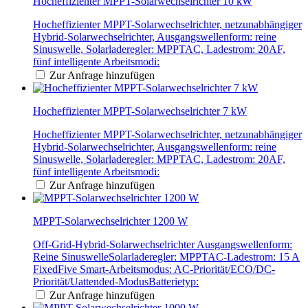
Hocheffizienter MPPT-Solarwechselrichter 10 kW
Hocheffizienter MPPT-Solarwechselrichter, netzunabhängiger
Hybrid-Solarwechselrichter, Ausgangswellenform: reine
Sinuswelle, Solarladeregler: MPPTAC, Ladestrom: 20AF,
fünf intelligente Arbeitsmodi:
Zur Anfrage hinzufügen
Hocheffizienter MPPT-Solarwechselrichter 7 kW
Hocheffizienter MPPT-Solarwechselrichter, netzunabhängiger
Hybrid-Solarwechselrichter, Ausgangswellenform: reine
Sinuswelle, Solarladeregler: MPPTAC, Ladestrom: 20AF,
fünf intelligente Arbeitsmodi:
Zur Anfrage hinzufügen
MPPT-Solarwechselrichter 1200 W
Off-Grid-Hybrid-Solarwechselrichter Ausgangswellenform:
Reine SinuswelleSolarladeregler: MPPTAC-Ladestrom: 15 A
FixedFive Smart-Arbeitsmodus: AC-Priorität/ECO/DC-
Priorität/Uattended-ModusBatterietyp:
Zur Anfrage hinzufügen