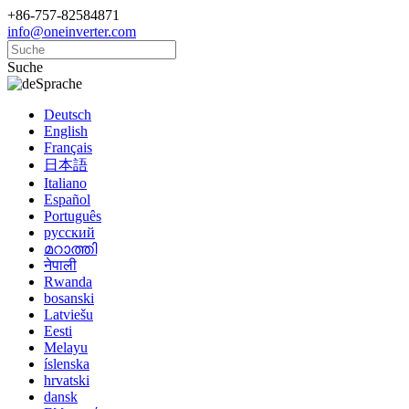
+86-757-82584871
info@oneinverter.com
Suche
Sprache
Deutsch
English
Français
日本語
Italiano
Español
Português
русский
മറാത്തി
नेपाली
Rwanda
bosanski
Latviešu
Eesti
Melayu
íslenska
hrvatski
dansk