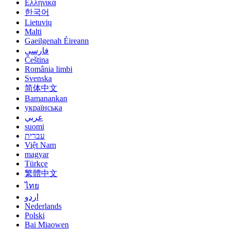
Ελληνικά
한국어
Lietuvių
Malti
Gaeilgenah Éireann
فارسی
Čeština
România limbi
Svenska
简体中文
Bamanankan
українська
عربي
suomi
עברית
Việt Nam
magyar
Türkçe
繁體中文
ไทย
اردو
Nederlands
Polski
Bai Miaowen